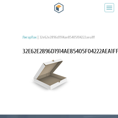
|
ЛигарПак
32e62e2896d1914ae85405f04222aea1ff
32E62E2896D1914AE85405F04222AEA1F