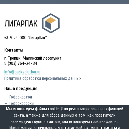
© 2026, OOO “ЛигарПак”
Контакты
г. Троицк, Малинский лесопункт
8 (903) 764-24-84
info@packsolution.ru
Политика обработки персональных данных
Наша продукция
Гофрокартон
Гофрокоробки
Мы используем файлы cookie. Для реализации основных функций
Сложная высечка
сайта, а также для сбора данных о том, как посетители
Комплектующие изделия
взаимодействуют с сайтом, мы используем cookies-файлы.
Кашированные коробки
Информация, содержащаяся в таких файлах, может касаться
Гофроизделия в наличии