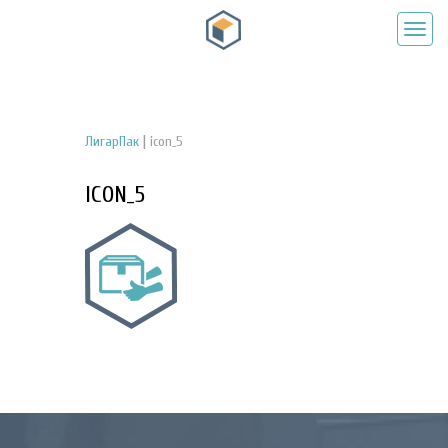
|
ЛигарПак
icon_5
ICON_5