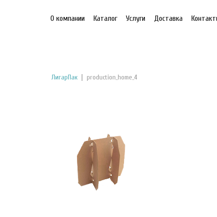
О компании
Каталог
Услуги
Доставка
Контак
|
ЛигарПак
production_home_4